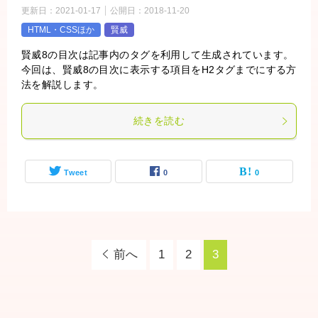
更新日：
2021-01-17
公開日：
2018-11-20
HTML・CSSほか
賢威
賢威8の目次は記事内のタグを利用して生成されています。
今回は、賢威8の目次に表示する項目をH2タグまでにする方
法を解説します。
続きを読む
Tweet
0
0
前へ
1
2
3