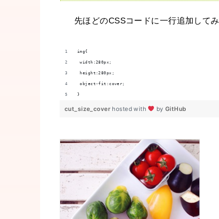
先ほどのCSSコードに一行追加して
img{
 width:280px;
 height:280px;
 object-fit:cover;
}
cut_size_cover
hosted with
by
GitHub