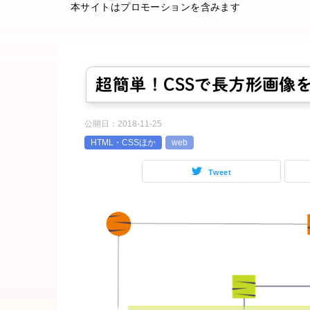
本サイトはプロモーションを含みます
超簡単！CSSで長方形画像
公開日：
2018-11-25
HTML・CSSほか
web
Tweet