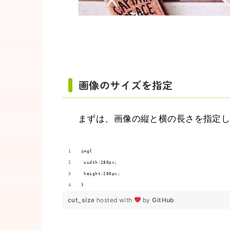
画像のサイズを指定
まずは、画像の縦と横の長さを指定
img{
 width:280px;
 height:280px;
}
cut_size
hosted with
by
GitHub