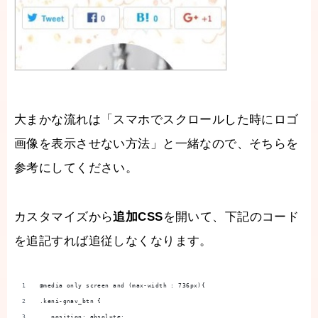
大まかな流れは「スマホでスクロールした時にロゴ
画像を表示させない方法」と一緒なので、そちらを
参考にしてください。
カスタマイズから
追加CSS
を開いて、下記のコード
を追記すれば追従しなくなります。
@media only screen and (max-width : 736px){
.keni-gnav_btn {
   position: absolute;