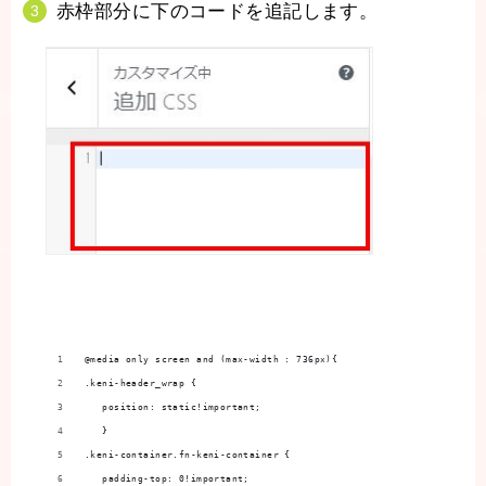
赤枠部分に下のコードを追記します。
@media only screen and (max-width : 736px){
.keni-header_wrap {
   position: static!important;
   }
.keni-container.fn-keni-container {
   padding-top: 0!important;