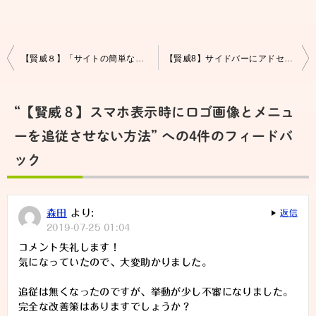
投
【賢威８】「サイトの簡単な説明」を表示しない方法
【賢威8】サイドバーにアドセンス広告を表示させる方法
稿
ナ
“【賢威８】スマホ表示時にロゴ画像とメニュ
ビ
ーを追従させない方法” への4件のフィードバ
ゲ
ック
ー
シ
森田
より:
返信
ョ
2019-07-25 01:04
ン
コメント失礼します！
気になっていたので、大変助かりました。
追従は無くなったのですが、挙動が少し不審になりました。
完全な改善策はありますでしょうか？