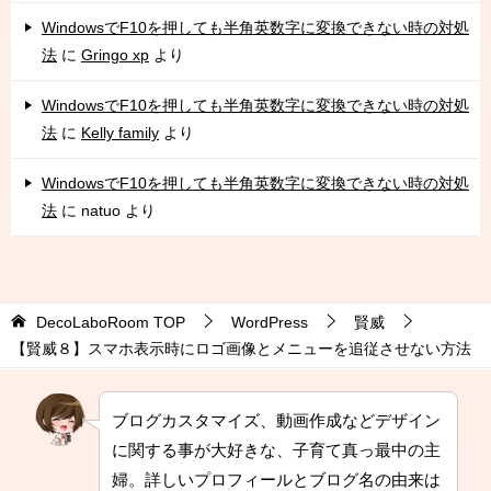
WindowsでF10を押しても半角英数字に変換できない時の対処
法
に
Gringo xp
より
WindowsでF10を押しても半角英数字に変換できない時の対処
法
に
Kelly family
より
WindowsでF10を押しても半角英数字に変換できない時の対処
法
に
natuo
より
DecoLaboRoom
TOP
WordPress
賢威
【賢威８】スマホ表示時にロゴ画像とメニューを追従させない方法
ブログカスタマイズ、動画作成などデザイン
に関する事が大好きな、子育て真っ最中の主
婦。詳しいプロフィールとブログ名の由来は