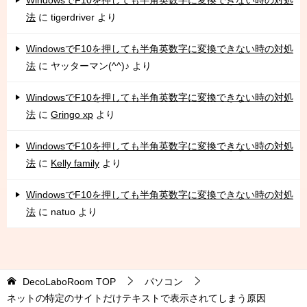
法
に
tigerdriver
より
WindowsでF10を押しても半角英数字に変換できない時の対処
法
に
ヤッターマン(^^)♪
より
WindowsでF10を押しても半角英数字に変換できない時の対処
法
に
Gringo xp
より
WindowsでF10を押しても半角英数字に変換できない時の対処
法
に
Kelly family
より
WindowsでF10を押しても半角英数字に変換できない時の対処
法
に
natuo
より
DecoLaboRoom
TOP
パソコン
ネットの特定のサイトだけテキストで表示されてしまう原因