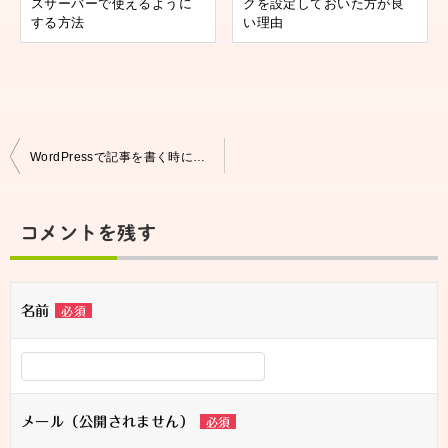
スサーバーで使えるように
クを設定しておいた方が良
する方法
い理由
投
WordPressで記事を書く時に一瞬でタグを呼び出す魔法のアイテム
稿
ナ
コメントを残す
ビ
ゲ
名前
必須
ー
シ
ョ
メール（公開されません）
必須
ン