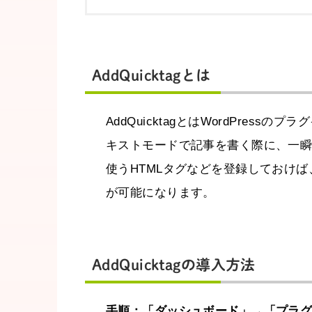
AddQuicktagとは
AddQuicktagとはWordPress
キストモードで記事を書く際に、一
使うHTMLタグなどを登録しておけ
が可能になります。
AddQuicktagの導入方法
手順：「ダッシュボード」→「プラ