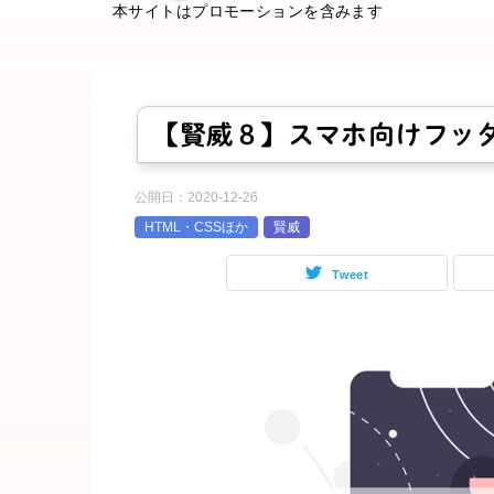
本サイトはプロモーションを含みます
【賢威８】スマホ向けフッ
公開日：
2020-12-26
HTML・CSSほか
賢威
Tweet