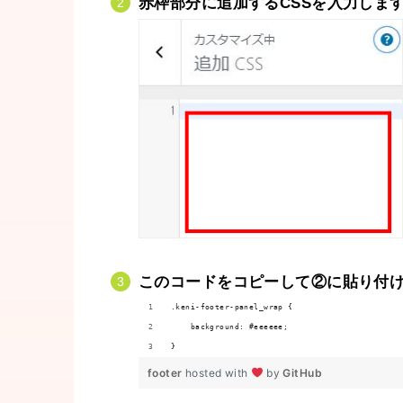
赤枠部分に追加するCSSを入力しま
このコードをコピーして②に貼り付
.keni-footer-panel_wrap {
    background: #eeeeee;
}
footer
hosted with
by
GitHub