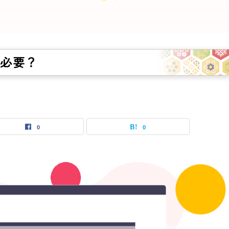
て必要？
0
0