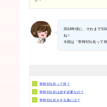
2018年頃に、それまでS
ね！
今回は「常時SSL化って
常時SSL化って何？
常時SSL化は必ず必要なの？
常時SSL化をする為には？