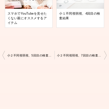
スマホでYouTubeを見せた
小１不同視弱視、4回目の検
くない親にオススメするア
査結果
イテム
投
小２不同視弱視、5回目の検査結果
小２不同視弱視、7回目の検査結果
稿
ナ
ビ
ゲ
ー
シ