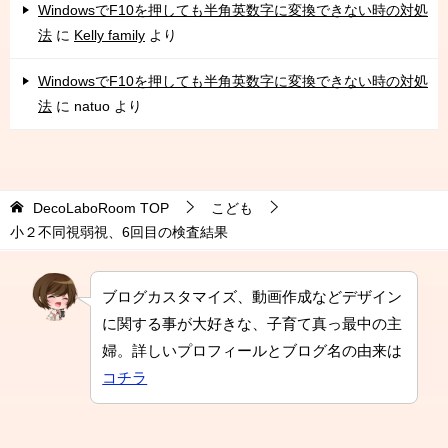
WindowsでF10を押しても半角英数字に変換できない時の対処
法
に
Kelly family
より
WindowsでF10を押しても半角英数字に変換できない時の対処
法
に
natuo
より
DecoLaboRoom
TOP
こども
小２不同視弱視、6回目の検査結果
ブログカスタマイズ、動画作成などデザイン
に関する事が大好きな、子育て真っ最中の主
婦。詳しいプロフィールとブログ名の由来は
コチラ