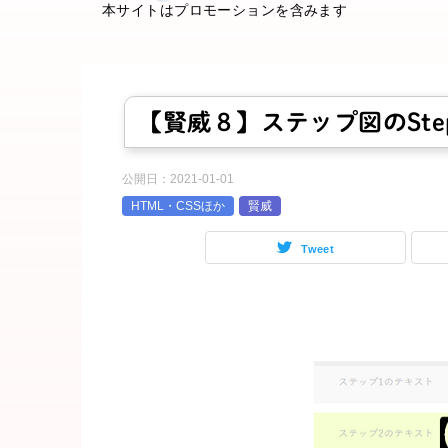
本サイトはプロモーションを含みます
【賢威８】ステップ図のSt
公開日：
2021-01-01
HTML・CSSほか
賢威
Tweet