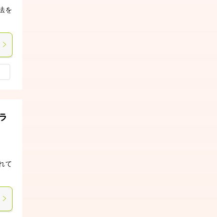
法を
ラ
れて