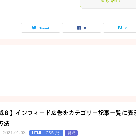
続きを読む
Tweet
0
0
威８】インフィード広告をカテゴリー記事一覧に表
方法
：
2021-01-03
HTML・CSSほか
賢威