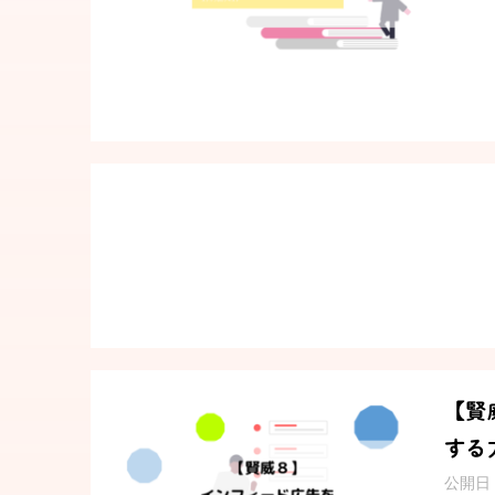
【賢
する
公開日