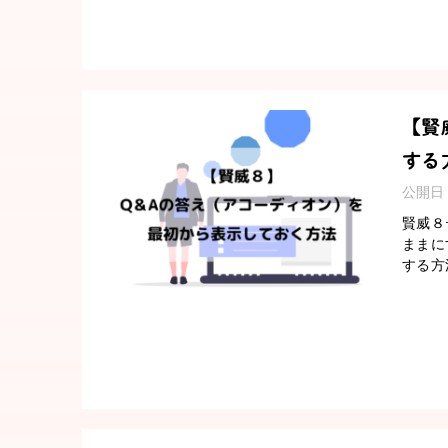
【賢
する
公開日
賢威８
ままに
する方