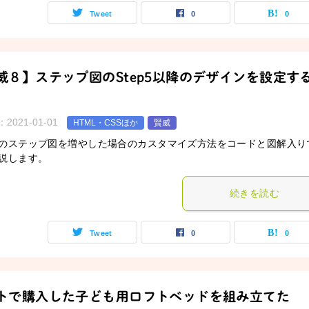
Tweet
0
0
威８】ステップ図のStep5以降のデザインを設定す
：
2021-01-01
HTML・CSSほか
賢威
のステップ図を増やした場合のカスタマイズ方法をコードと図解入り
説します。
続きを読む
Tweet
0
0
トで購入した子ども用ロフトベッドを組み立てた