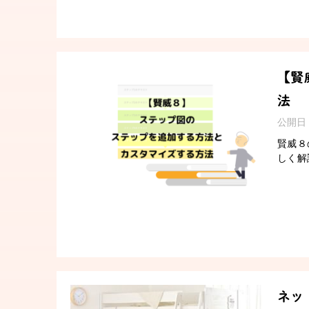
【賢
法
公開日
賢威８
しく解
ネッ