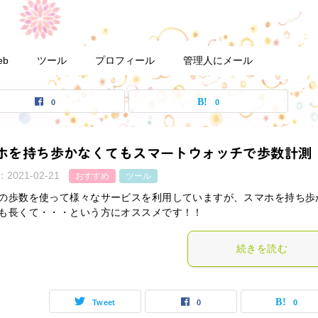
eb
ツール
プロフィール
管理人にメール
0
0
ホを持ち歩かなくてもスマートウォッチで歩数計測
：
2021-02-21
おすすめ
ツール
の歩数を使って様々なサービスを利用していますが、スマホを持ち歩
も長くて・・・という方にオススメです！！
続きを読む
Tweet
0
0