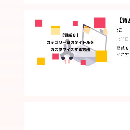
【賢
法
公開日
賢威８
イズす