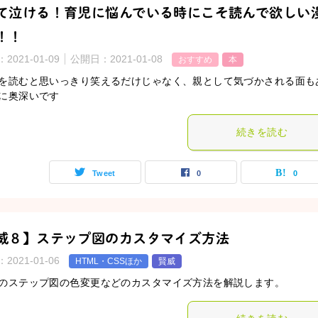
て泣ける！育児に悩んでいる時にこそ読んで欲しい
！！
：
2021-01-09
公開日：
2021-01-08
おすすめ
本
を読むと思いっきり笑えるだけじゃなく、親として気づかされる面も
に奥深いです
続きを読む
Tweet
0
0
威８】ステップ図のカスタマイズ方法
：
2021-01-06
HTML・CSSほか
賢威
のステップ図の色変更などのカスタマイズ方法を解説します。