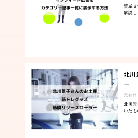
賢威８
解説し
北川
ー
更新日
北川景
いたも