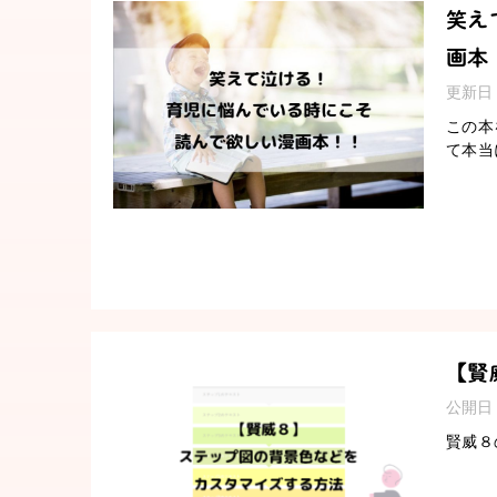
笑え
画本
更新日
この本
て本当
【賢
公開日
賢威８